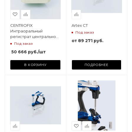
CENTROFIX
Artex CT
Интраоральный
Под заказ
регистрат центральной
от
89 271 руб.
окклюзии
Под заказ
50 666
руб.
/шт
В КОРЗИНУ
ПОДРОБНЕЕ