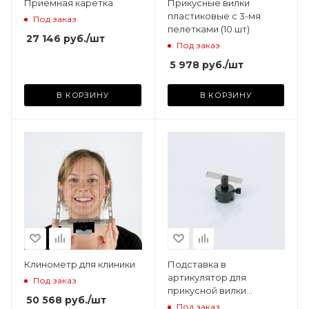
Приемная каретка
Прикусные вилки
пластиковые с 3-мя
Под заказ
пелетками (10 шт)
27 146
руб.
/шт
Под заказ
5 978
руб.
/шт
В КОРЗИНУ
В КОРЗИНУ
Клинометр для клиники
Подставка в
артикулятор для
Под заказ
прикусной вилки
50 568
руб.
/шт
универсальная
Под заказ