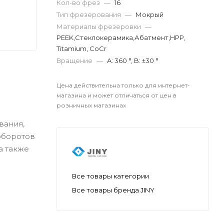
Кол-во фрез
—
16
Тип фрезерования
—
Мокрый
Материалы фрезеровки
—
PEEK,Cтеклокерамика,Абатмент,HPP,
Titamium, CoCr
Вращение
—
A: 360 °, B: ±30 °
Цена действительна только для интернет-
магазина и может отличаться от цен в
розничных магазинах
вания,
оборотов
а также
Все товары категории
Все товары бренда JINY