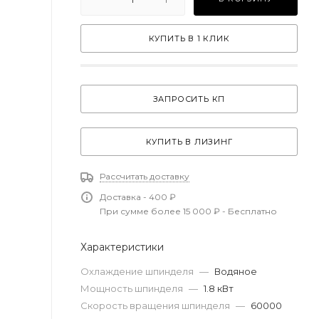
КУПИТЬ В 1 КЛИК
ЗАПРОСИТЬ КП
КУПИТЬ В ЛИЗИНГ
Рассчитать доставку
Доставка - 400 ₽
При сумме более 15 000 ₽ - Бесплатно
Характеристики
Охлаждение шпинделя
—
Водяное
Мощность шпинделя
—
1.8 кВт
Скорость вращения шпинделя
—
60000