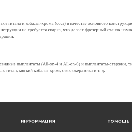
ки титана и кобальт-хрома (cocr) в качестве основного конструкц
онструкции не требуется сварка, что делает фрезерный станок намн
враций.
овидные имплантаты (All-on-4 и All-on-6) и имплантаты-стержни, т
к титан, мягкий кобальт-хром, стеклокерамика и т. д.
ИНФОРМАЦИЯ
ПОМОЩЬ