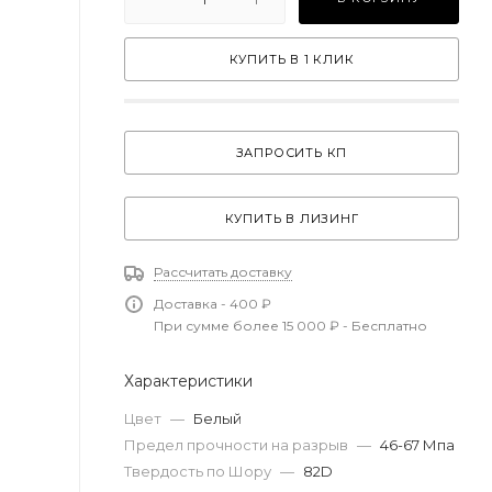
КУПИТЬ В 1 КЛИК
ЗАПРОСИТЬ КП
КУПИТЬ В ЛИЗИНГ
Рассчитать доставку
Доставка - 400 ₽
При сумме более 15 000 ₽ - Бесплатно
Характеристики
Цвет
—
Белый
Предел прочности на разрыв
—
46-67 Мпа
Твердость по Шору
—
82D