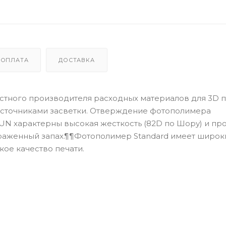
ОПЛАТА
ДОСТАВКА
стного производителя расходных материалов для 3D п
источниками засветки. Отверждение фотополимера
SUN характерны высокая жесткость (82D по Шору) и про
выраженный запах.¶¶Фотополимер Standard имеет широк
ое качество печати.