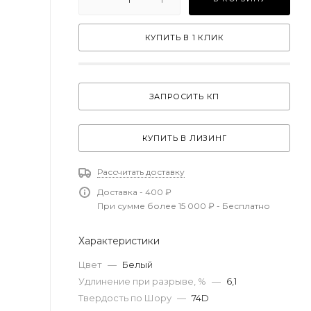
КУПИТЬ В 1 КЛИК
ЗАПРОСИТЬ КП
КУПИТЬ В ЛИЗИНГ
Рассчитать доставку
Доставка - 400 ₽
При сумме более 15 000 ₽ - Бесплатно
Характеристики
Цвет
—
Белый
Удлинение при разрыве, %
—
6,1
Твердость по Шору
—
74D